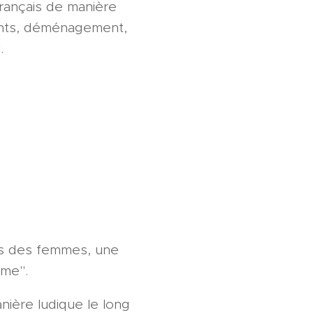
français de manière
fants, déménagement,
.
its des femmes, une
mme".
nière ludique le long