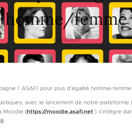
homme/femme
07/03/2023
agne l' ASAFI pour plus d'égalité homme-femme
guistiques, avec le lancement de notre plateforme 
https://moodle.asafi.net
 via Moodle
(
) s'intègre da
ci
).