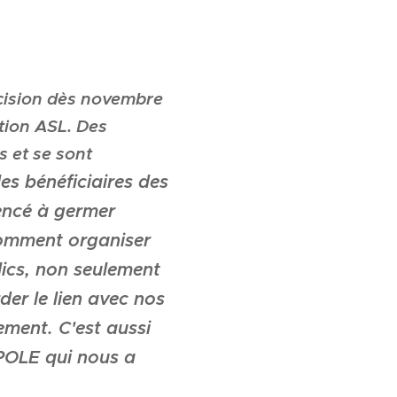
écision dès novembre
tion ASL. Des
s et se sont
les bénéficiaires des
mencé à germer
 comment organiser
lics, non seulement
arder le lien avec nos
ement. C'est aussi
 POLE qui nous a