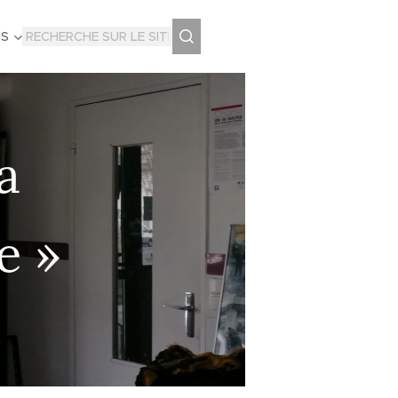
US
a
e »