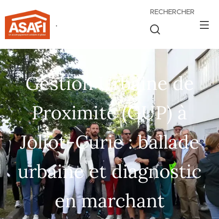
RECHERCHER
.
Gestion Urbaine de
Proximité (GUP) à
Joliot-Curie : ballade
urbaine et diagnostic
en marchant