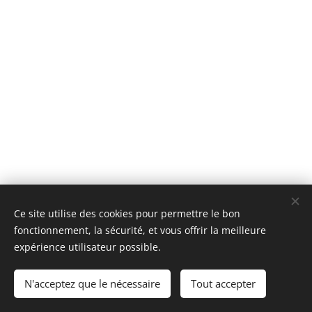
Ce site utilise des cookies pour permettre le bon
fonctionnement, la sécurité, et vous offrir la meilleure
expérience utilisateur possible.
© 2018 ASAFI : 12 Place du Caquet, 93200 Saint-Denis. Tous
droits réservés.
N'acceptez que le nécessaire
Tout accepter
Cookies