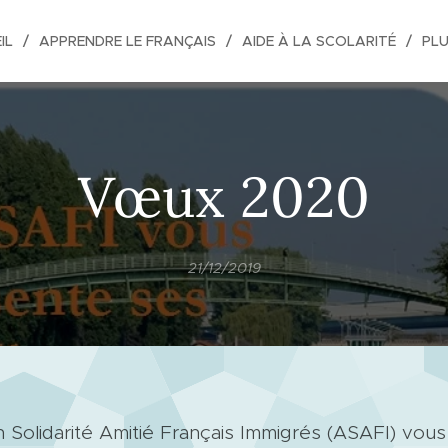
IL
APPRENDRE LE FRANÇAIS
AIDE À LA SCOLARITÉ
PL
Vœux 2020
21/12/2019
n Solidarité Amitié Français Immigrés (ASAFI) vou