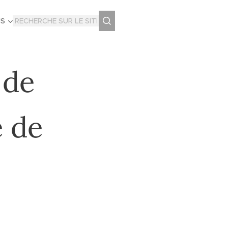
US
 de
e de