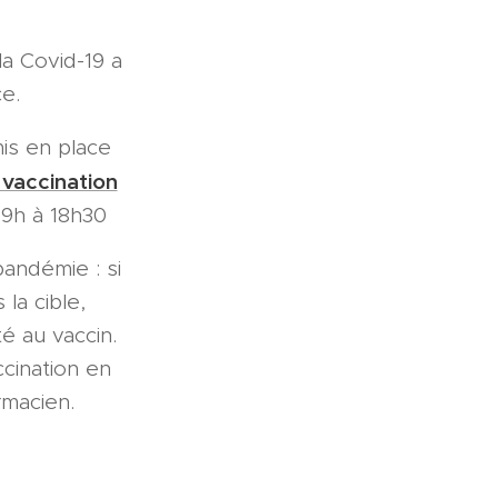
la Covid-19 a
e.
is en place
 vaccination
 9h à 18h30
pandémie : si
la cible,
té au vaccin.
cination en
rmacien.