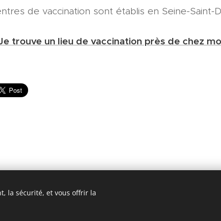
ntres de vaccination sont établis en Seine-Saint-D
Je trouve un lieu de vaccination près de chez mo
 la sécurité, et vous offrir la
18 ASAFI : 12 Place du Caquet, 93200 Saint-Denis. Tous droits rése
Cookies