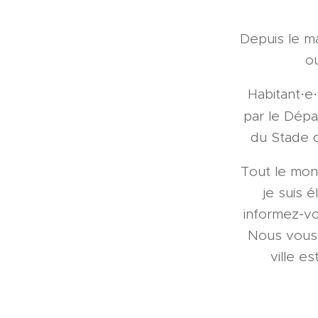
Depuis le ma
o
Habitant·e
par le Dép
du Stade d
Tout le mond
je suis 
informez-vou
Nous vous 
ville e