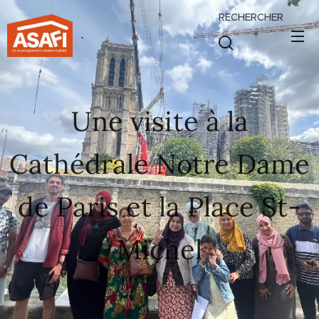
RECHERCHER
.
Une visite à la
Cathédrale Notre Dame
de Paris et la Place St-
Michel
18/07/2023