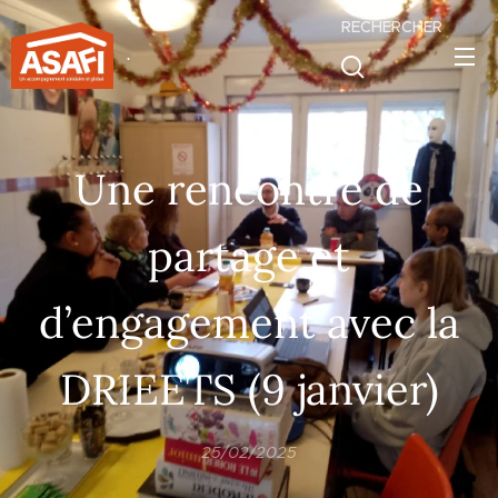
RECHERCHER
.
Une rencontre de
partage et
d’engagement avec la
DRIEETS (9 janvier)
25/02/2025