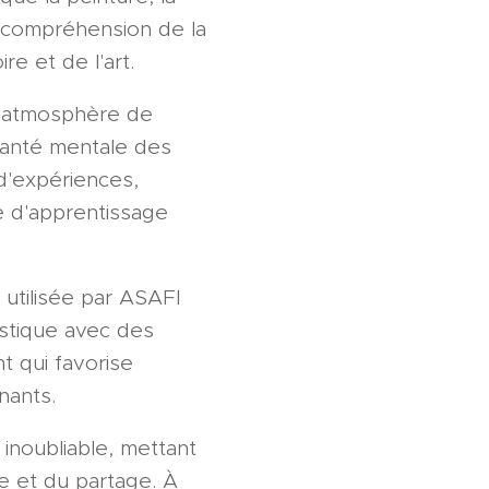
r compréhension de la
re et de l'art.
e atmosphère de
 santé mentale des
d'expériences,
e d'apprentissage
 utilisée par ASAFI
istique avec des
t qui favorise
nants.
inoubliable, mettant
te et du partage. À