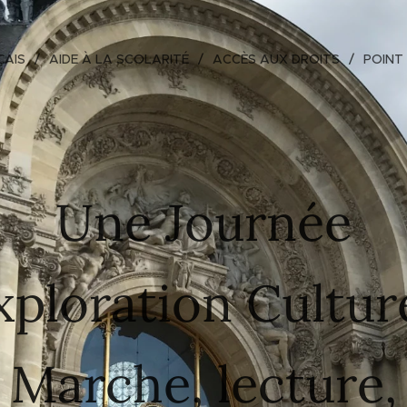
ÇAIS
AIDE À LA SCOLARITÉ
ACCÈS AUX DROITS
POINT
Une Journée
xploration Culture
Marche, lecture,