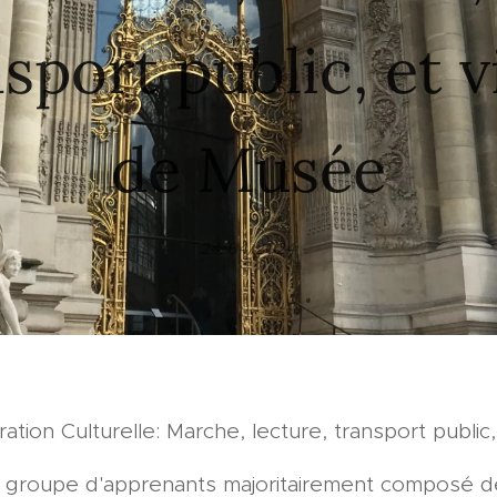
sport public, et v
de Musée
24/04/2024
tion Culturelle: Marche, lecture, transport public
 un groupe d'apprenants majoritairement composé d