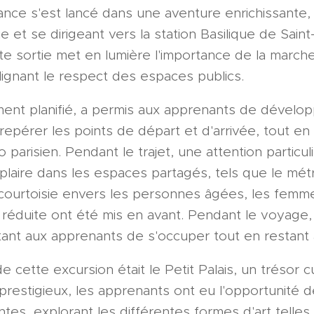
ance s'est lancé dans une aventure enrichissante,
ie et se dirigeant vers la station Basilique de Sain
tte sortie met en lumière l'importance de la march
lignant le respect des espaces publics.
ment planifié, a permis aux apprenants de dévelop
à repérer les points de départ et d'arrivée, tout en 
o parisien. Pendant le trajet, une attention particu
ire dans les espaces partagés, tels que le métr
 courtoisie envers les personnes âgées, les femm
réduite ont été mis en avant. Pendant le voyage, 
nt aux apprenants de s'occuper tout en restant at
de cette excursion était le Petit Palais, un trésor 
prestigieux, les apprenants ont eu l'opportunité d
es, explorant les différentes formes d'art telles 