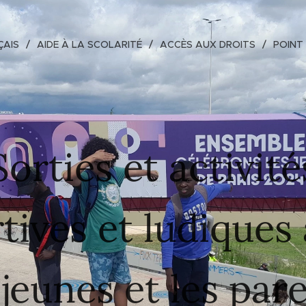
ÇAIS
AIDE À LA SCOLARITÉ
ACCÈS AUX DROITS
POINT
Sorties et activité
tives et ludiques
 jeunes et les par