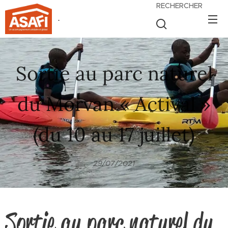
RECHERCHER
.
Sortie au parc naturel
du Morvan « Actival »
(du 10 au 17 juillet)
29/07/2021
Sortie au parc naturel du