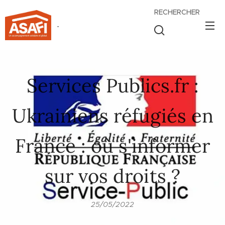
RECHERCHER
.
Services Publics.fr :
Ukrainiens réfugiés en
France : où s'informer
sur vos droits ?
25/05/2022