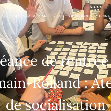
ÇAIS
AIDE À LA SCOLARITÉ
ACCÈS AUX DROITS
POINT
éance de rentrée
ain-Rolland : Ate
de socialisation