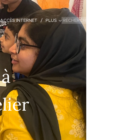
 ACCÈS INTERNET
PLUS
 à
lier