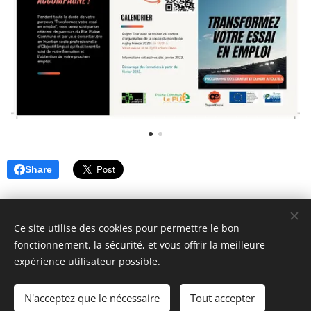
Share
Ce site utilise des cookies pour permettre le bon
fonctionnement, la sécurité, et vous offrir la meilleure
expérience utilisateur possible.
© 2018 ASAFI : 12 Place du Caquet, 93200 Saint-Denis. Tous
droits réservés.
N'acceptez que le nécessaire
Tout accepter
Cookies