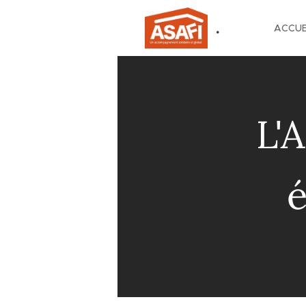
.
ACCUE
L'
é