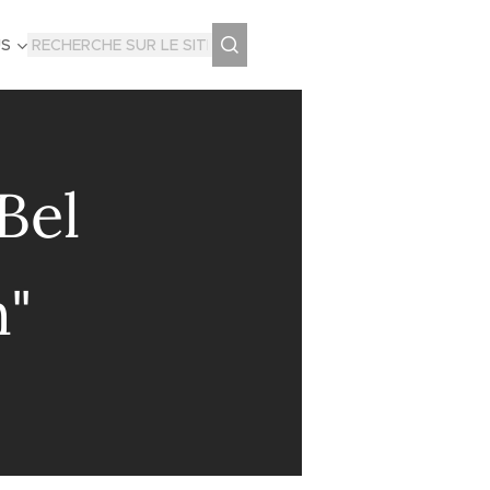
US
Bel
n"