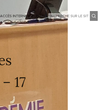
 ACCÈS INTERNET
PLUS
es
– 17