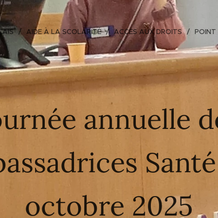
ÇAIS
AIDE À LA SCOLARITÉ
ACCÈS AUX DROITS
POINT
ournée annuelle d
assadrices Santé 
octobre 2025