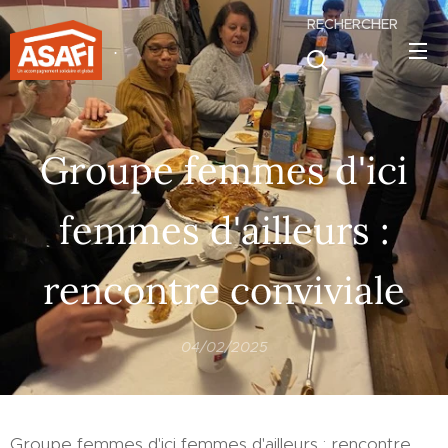
RECHERCHER
.
Groupe femmes d'ici
femmes d'ailleurs :
rencontre conviviale
04/02/2025
Groupe femmes d'ici femmes d'ailleurs : rencontre