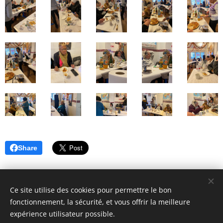
Share
Ce site utilise des cookies pour permettre le bon
fonctionnement, la sécurité, et vous offrir la meilleure
expérience utilisateur possible.
© 2018 ASAFI : 12 Place du Caquet, 93200 Saint-Denis. Tous