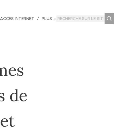
 ACCÈS INTERNET
PLUS
mes
s de
 et