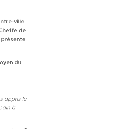
ntre-ville
 Cheffe de
I présente
toyen du
 appris le
bain à