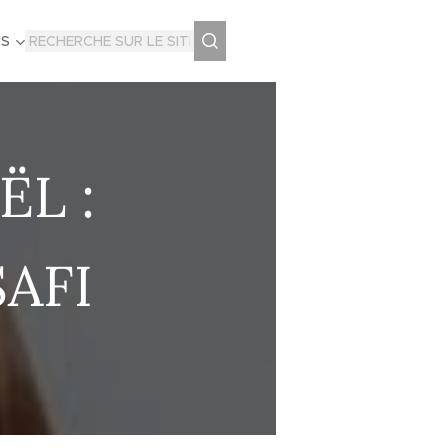
US
ËL :
SAFI