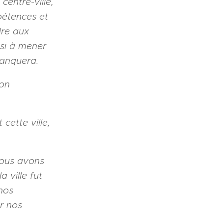
centre-ville,
pétences et
dre aux
nsi à mener
manquera.
son
cette ville,
nous avons
 ville fut
 nos
ir nos