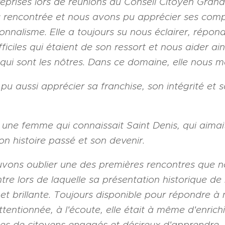
reprises lors de réunions du Conseil Citoyen Grand 
s rencontrée et nous avons pu apprécier ses com
onnalisme. Elle a toujours su nous éclairer, répon
fficiles qui étaient de son ressort et nous aider ai
 qui sont les nôtres. Dans ce domaine, elle nous 
u aussi apprécier sa franchise, son intégrité et 
i une femme qui connaissait Saint Denis, qui aimait 
son histoire passé et son devenir.
vons oublier une des premières rencontres que 
tre lors de laquelle sa présentation historique de la
 et brillante. Toujours disponible pour répondre à
ttentionnée, à l'écoute, elle était à même d'enrich
es de citoyens engagés et désireux d'apprendre.