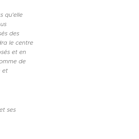
s qu'elle
ous
sés des
dra le centre
osés et en
 comme de
 et
et ses