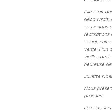
Elle était a
découvrait, 
souvenons d
réalisations
social, cult
vente. L'un
vieilles ami
heureuse de 
Juliette Noel
Nous présent
proches.
Le conseil c