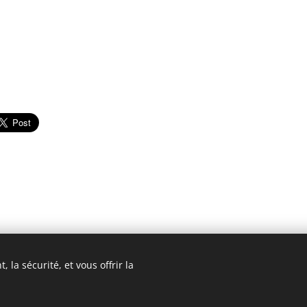
 la sécurité, et vous offrir la
18 ASAFI : 12 Place du Caquet, 93200 Saint-Denis. Tous droits rése
Cookies