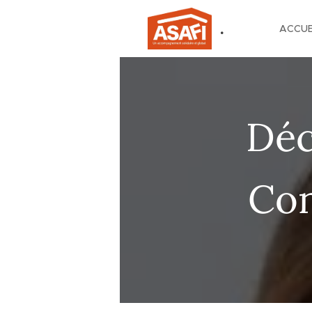
.
ACCUE
Déc
Con