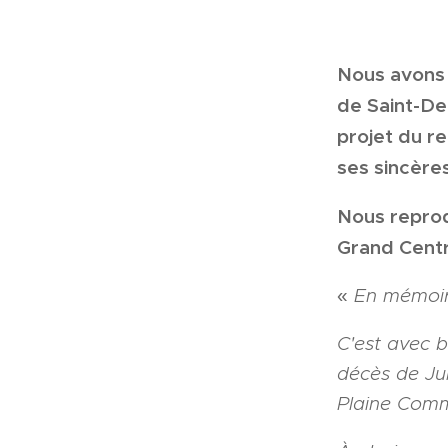
Nous avons 
de Saint-De
projet du r
ses sincère
Nous reprod
Grand Centre
«
En mémoir
C'est avec 
décès de Jul
Plaine Com