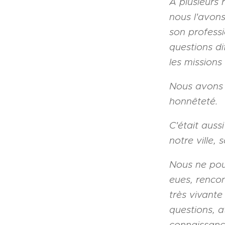
À plusieurs 
nous l'avon
son professi
questions di
les missions
Nous avons p
honnêteté.
C'était auss
notre ville, 
Nous ne pou
eues, rencon
très vivante
questions, a
connaissanc