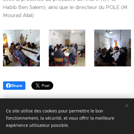
Habib Ben Salem), ainsi que le directeur du POLE (M.
Mourad Allal)
Share
Ce site utilise des cookies pour permettre le bon
fonctionnement, la sécurité, et vous offrir la meilleure
expérience utilisateur possible.
© 2018 ASAFI : 12 Place du Caquet, 93200 Saint-Denis. Tous
droits réservés.