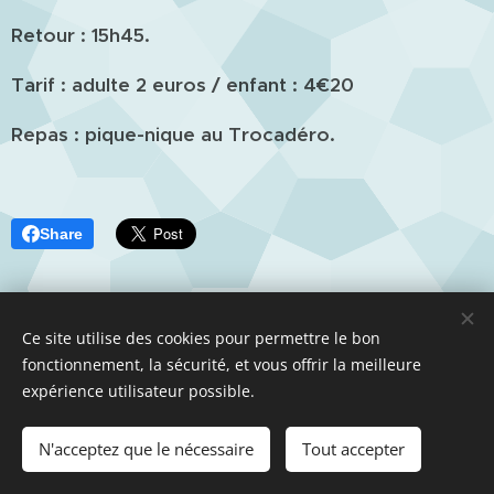
Retour : 15h45.
Tarif : adulte 2 euros / enfant : 4€20
Repas : pique-nique au Trocadéro.
Share
Ce site utilise des cookies pour permettre le bon
fonctionnement, la sécurité, et vous offrir la meilleure
expérience utilisateur possible.
© 2018 ASAFI : 12 Place du Caquet, 93200 Saint-Denis. Tous
droits réservés.
N'acceptez que le nécessaire
Tout accepter
Cookies