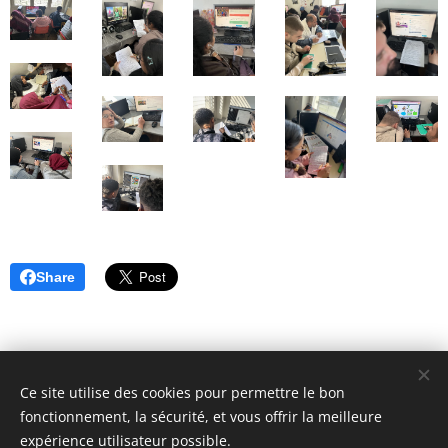
Share
Ce site utilise des cookies pour permettre le bon
fonctionnement, la sécurité, et vous offrir la meilleure
expérience utilisateur possible.
© 2018 ASAFI : 12 Place du Caquet, 93200 Saint-Denis. Tous