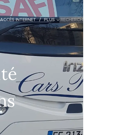
 ACCÈS INTERNET
PLUS
ité
ns