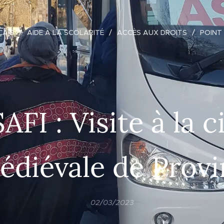
ÇAIS
AIDE À LA SCOLARITÉ
ACCÈS AUX DROITS
POINT
AFI : Visite à la c
édiévale de Provi
02/03/2023