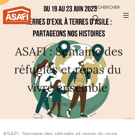
RECHERCHER
.
ASAFI : Semaine des
réfugiés et repas du
vivre ensemble
26/06/2023
ASAFI : Semaine des réfugiés et repas du vivre