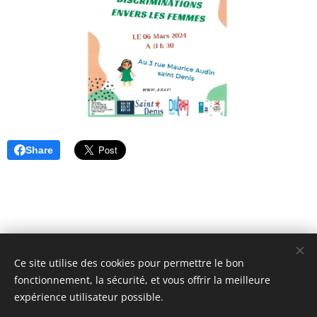
Share
Ce site utilise des cookies pour permettre le bon
fonctionnement, la sécurité, et vous offrir la meilleure
expérience utilisateur possible.
© 2018 ASAFI : 12 Place du Caquet, 93200 Saint-Denis. Tous
droits réservés.