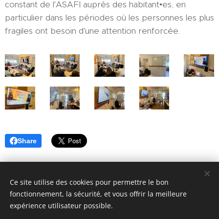
constant de l'ASAFI auprès des habitant•es, en
particulier dans les périodes où les personnes les plus
fragiles ont besoin d'une attention renforcée.
Share
Ce site utilise des cookies pour permettre le bon
fonctionnement, la sécurité, et vous offrir la meilleure
expérience utilisateur possible.
© 2018 ASAFI : 12 Place du Caquet, 93200 Saint-Denis. Tous
droits réservés.