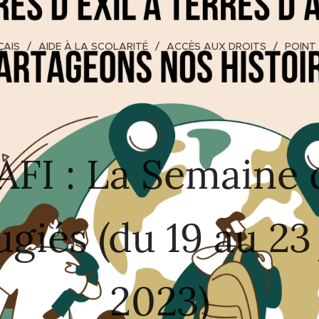
ÇAIS
AIDE À LA SCOLARITÉ
ACCÈS AUX DROITS
POINT
AFI : La Semaine 
ugiés (du 19 au 23 
2023)