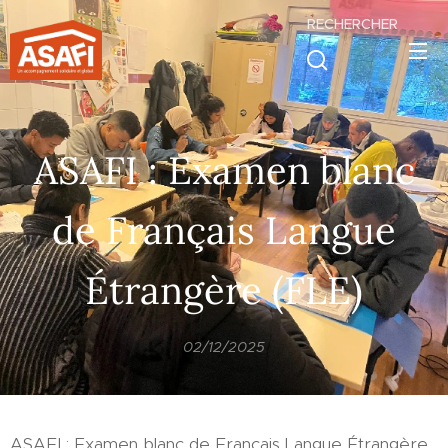
RECHERCHER
.
ASAFI : Examen blanc
de Français Langue
Étrangère (FLE)
02/12/2025
ASAFI : Examen blanc de Français Langue Étrangère