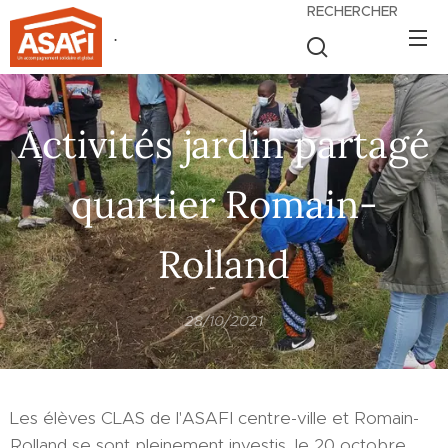
RECHERCHER
.
Activités jardin partagé
quartier Romain-
Rolland
28/10/2021
Les élèves CLAS de l'ASAFI centre-ville et Romain-
Rolland se sont pleinement investis, le 20 octobre