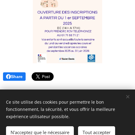
Share
Ce site utilise des cookies pour permettre le bon
fonctionnement, la sécurité, et vous offrir la meilleure
expérience utilisateur possible.
© 2018 ASAFI : 12 Place du Caquet, 93200 Saint-Denis. Tous
droits réservés.
N'acceptez que le nécessaire
Tout accepter
Cookies