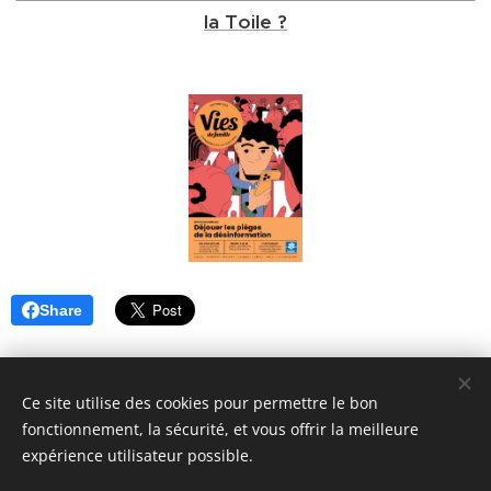
la Toile ?
Share
Ce site utilise des cookies pour permettre le bon
fonctionnement, la sécurité, et vous offrir la meilleure
expérience utilisateur possible.
© 2018 ASAFI : 12 Place du Caquet, 93200 Saint-Denis. Tous
droits réservés.